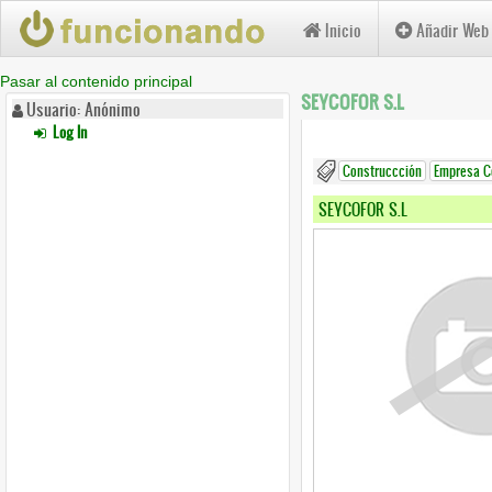
Inicio
Añadir Web
Pasar al contenido principal
SEYCOFOR S.L
Usuario: Anónimo
Log In
Construccción
Empresa C
SEYCOFOR S.L