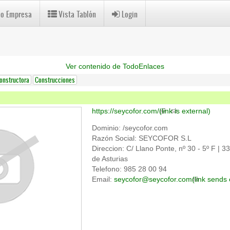
 o Empresa
Vista Tablón
Login
Ver contenido de TodoEnlaces
onstructora
Construcciones
https://seycofor.com/
(link is external)
Dominio: /seycofor.com
Razón Social: SEYCOFOR S.L
Direccion: C/ Llano Ponte, nº 30 - 5º F | 
de Asturias
Telefono: 985 28 00 94
Email:
seycofor@seycofor.com
(link sends 