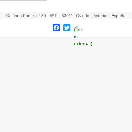
C/ Llano Ponte, nº 30 - 5º F
33011
Oviedo
,
Asturias
España
Facebook
Twitter
(link
is
external)