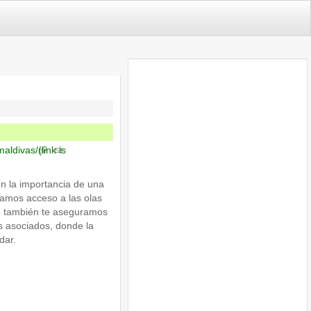
maldivas/
(link is
 la importancia de una
namos acceso a las olas
e también te aseguramos
ts asociados, donde la
dar.