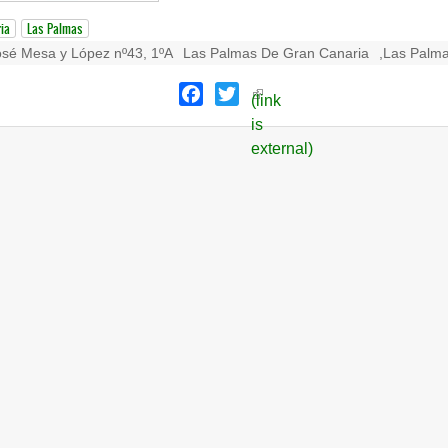
ia
Las Palmas
osé Mesa y López nº43, 1ºA
Las Palmas De Gran Canaria
,
Las Palm
Facebook
Twitter
(link
is
external)