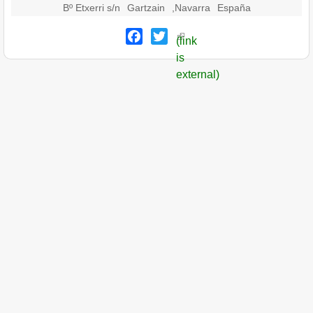
Bº Etxerri s/n
Gartzain
,
Navarra
España
Facebook
Twitter
(link
is
external)