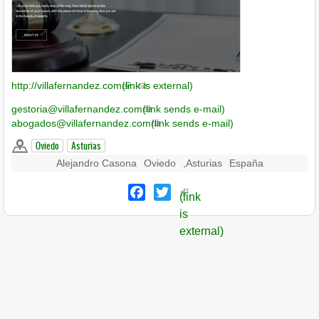
http://villafernandez.com
(link is external)
gestoria@villafernandez.com
(link sends e-mail)
abogados@villafernandez.com
(link sends e-mail)
Oviedo
Asturias
Alejandro Casona
Oviedo
,
Asturias
España
Facebook
Twitter
(link
is
external)