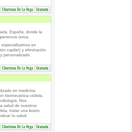
Churriana De La Vega
Granada
nada, España, donde la
xperiencia única.
s especializamos en
ión capilar) y eliminación
 y personalizado.
Churriana De La Vega
Granada
lizado en medicina
n biomecánica ciclista,
ardiología. Nos
la salud de nuestros
leta, tratar una lesión
valuar tu salud
Churriana De La Vega
Granada