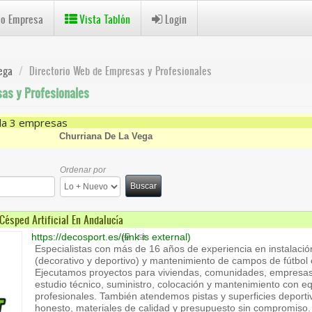
 o Empresa
Vista Tablón
Login
ega
Directorio Web de Empresas y Profesionales
as y Profesionales
da 3 empresas
a Vega Filter
Churriana De La Vega
Ordenar por
Buscar
Césped Artificial En Andalucía
https://decosport.es/
(link is external)
Especialistas con más de 16 años de experiencia en instalación
(decorativo y deportivo) y mantenimiento de campos de fútbol
Ejecutamos proyectos para viviendas, comunidades, empresas 
estudio técnico, suministro, colocación y mantenimiento con e
profesionales. También atendemos pistas y superficies deport
honesto, materiales de calidad y presupuesto sin compromiso.