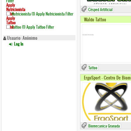
Filter
Apply
Nutricionista
Césped Artificial
Filter
Nutricionista (1)
Apply Nutricionista Filter
Apply
Waldo Tattoo
Tattoo
Filter
Tattoo (1)
Apply Tattoo Filter
Usuario: Anónimo
Log In
Tattoo
ErgoSport - Centro De Bio
Biomecanica Granada