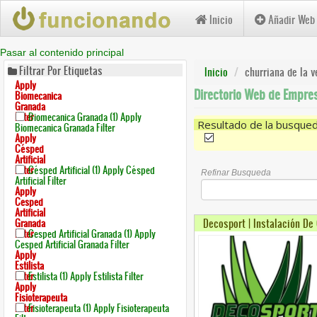
Inicio
Añadir Web
Pasar al contenido principal
Filtrar Por Etiquetas
Inicio
churriana de la v
Apply
Directorio Web de Empres
Biomecanica
Granada
Filter
Biomecanica Granada (1)
Apply
Resultado de la busque
Biomecanica Granada Filter
Apply
(-)
Remove Churriana De L
Césped
Artificial
Filter
Césped Artificial (1)
Apply Césped
Refinar Busqueda
Artificial Filter
Apply
Cesped
Artificial
Decosport | Instalación De 
Granada
Filter
Cesped Artificial Granada (1)
Apply
Cesped Artificial Granada Filter
Apply
Estilista
Filter
Estilista (1)
Apply Estilista Filter
Apply
Fisioterapeuta
Filter
Fisioterapeuta (1)
Apply Fisioterapeuta