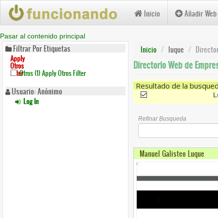
Inicio
Añadir Web
Pasar al contenido principal
Filtrar Por Etiquetas
Inicio
luque
Directo
Apply
Directorio Web de Empres
Otros
Filter
Otros (1)
Apply Otros Filter
Resultado de la busque
Usuario: Anónimo
(-)
Remove Luque Filter
L
Log In
Refinar Busqueda
Manuel Galisteo Luque