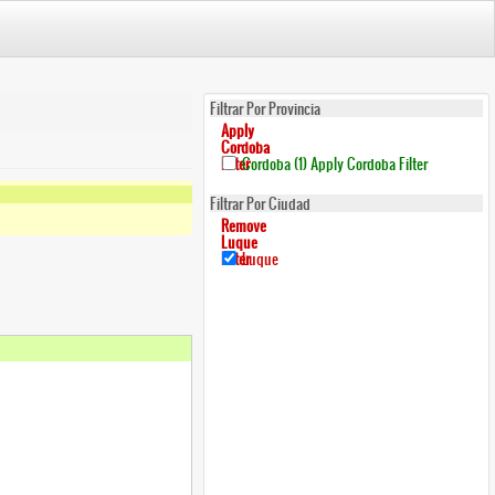
Filtrar Por Provincia
Apply
Cordoba
Filter
Cordoba (1)
Apply Cordoba Filter
Filtrar Por Ciudad
Remove
Luque
Filter
Luque