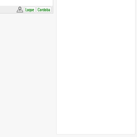
Luque
Cordoba