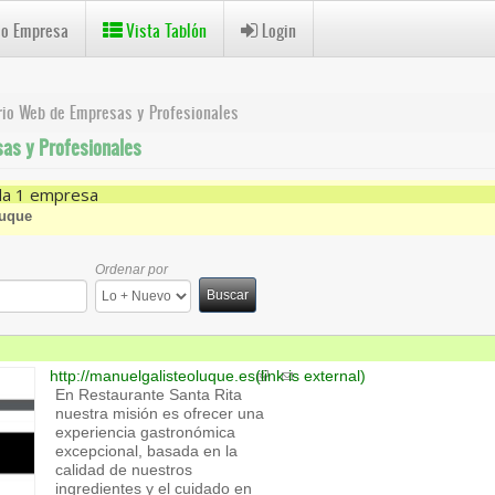
 o Empresa
Vista Tablón
Login
rio Web de Empresas y Profesionales
as y Profesionales
da 1 empresa
uque
Ordenar por
Buscar
http://manuelgalisteoluque.es
(link is external)
En Restaurante Santa Rita
nuestra misión es ofrecer una
experiencia gastronómica
excepcional, basada en la
calidad de nuestros
ingredientes y el cuidado en