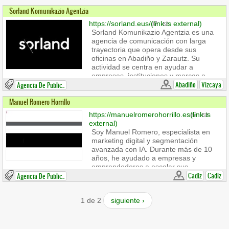
Sorland Komunikazio Agentzia
https://sorland.eus/
(link is external)
Sorland Komunikazio Agentzia es una
agencia de comunicación con larga
trayectoria que opera desde sus
oficinas en Abadiño y Zarautz. Su
actividad se centra en ayudar a
empresas, instituciones y marcas a
definir quiénes son, cómo se
Abadiño
Vizcaya
Agencia De Public..
comunican y cómo quieren ser
Manuel Romero Horrillo
percibidas. A través de una
combinación de estrategia, creatividad
https://manuelromerohorrillo.es
(link is
y conocimiento técnico, Sorland
external)
desarrolla proyectos de comunicación
Soy Manuel Romero, especialista en
integrales que abarcan desde la fase
marketing digital y segmentación
de análisis y definición hasta la
avanzada con IA. Durante más de 10
ejecución y seguimiento.
años, he ayudado a empresas y
emprendedores a escalar sus
negocios, implementando estrategias
Cadiz
Cadiz
Agencia De Public..
de alto impacto en publicidad digital y
captación de clientes.
1 de 2
siguiente ›
664660916
paintanimalsfest@gmail.com
(link sends
e-mail)