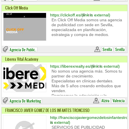
Phone: +34 635 31 85 03
Business hours:
comercial@imdisb3repartodepublicidad.c
Click Off Media
Lunes a viernes de 09:00 a 14:00 y de
sends e-mail)
https://clickoff.es/
(link is external)
17:00 a 20:00
En Click Off Media somos una agencia
Contact us
de publicidad con sede en Sevilla,
Berbo Publicidad
especializada en planificación,
C. de los Juglares, 14, Vicálvaro, 28032
estrategia y compra de medios.
Madrid
Phone: +34 607 438 345
berbo@berbopublicidad.com
(link sends
Sevilla
Sevilla
Agencia De Public..
e-mail)
Liberex Vital Academy
https://liberexrealty.es/
(link is external)
No somos una agencia más. Somos tu
partner de crecimiento.
Especialistas en clínicas dentales.
Más de 5 años creando embudos que
venden.
Dominamos la adquisición y la
conversión.
Alzira
Valencia
Agencia De Marketing
Filmación virtual para contenido de alto
FRANCISCO JAVIER GOMEZ DE LOS INFANTES TRONCOSO
nivel.
No hacemos branding vacío. Hacemos
http://franciscojaviergomezdelosinfantestr
que factures más.
is external)
SERVICIOS DE PUBLICIDAD