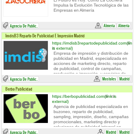
El Futuro es Hoy: Cómo La Cochera
Impulsa la Evolución Tecnológica de las
Empresas en Almería
Almeria
Almeria
Agencia De Public..
ImdisB3 Reparto De Publicidad E Impresión Madrid
https://imdisb3repartodepublicidad.com
(lin
is external)
Empresa de impresión y distribución de
publicidad en Madrid, especializada en
acciones de marketing directo, reparto
de publicidad, control de campañas,
producción e impresión, y servicios de
geolocalización para llegar al público
Mostoles
Madrid
Agencia De Public..
objetivo.
Berbo Publicidad
Business hours:
https://berbopublicidad.com
(link is
Lunes a viernes de 09:00 a 14:00 y de
external)
17:00 a 20:00
Agencia de publicidad especializada en
Contact us
buzoneo, reparto de publicidad,
ImdisB3 Reparto de Publicidad e
sampling, impresión, diseño, campañas
Impresión Madrid
promocionales, marketing directo y
C. Unicornio, 43, 28938 Móstoles,
soluciones de publicidad integral en
Madrid
Madrid.
Madrid
Madrid
Agencia De Public..