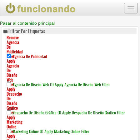
Togg
navi
Pasar al contenido principal
Filtrar Por Etiquetas
Remove
Agencia
De
Publicidad
Filter
Agencia De Publicidad
Apply
Agencia
De
Diseño
Web
Filter
Agencia De Diseño Web (1)
Apply Agencia De Diseño Web Filter
Apply
Despacho
De
Diseño
Gráfico
Filter
Despacho De Diseño Gráfico (1)
Apply Despacho De Diseño Gráfico Filter
Apply
Marketing
Online
Filter
Marketing Online (1)
Apply Marketing Online Filter
Apply