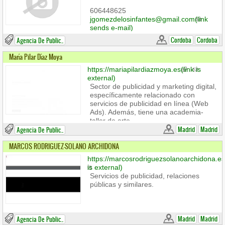
606448625
jgomezdelosinfantes@gmail.com
(link
sends e-mail)
Cordoba
Cordoba
Agencia De Public..
María Pilar Díaz Moya
https://mariapilardiazmoya.es
(link is
external)
Sector de publicidad y marketing digital,
específicamente relacionado con
servicios de publicidad en línea (Web
Ads). Además, tiene una academia-
taller de arte.
Madrid
Madrid
Agencia De Public..
MARCOS RODRIGUEZ-SOLANO ARCHIDONA
https://marcosrodriguezsolanoarchidona.es
is external)
Servicios de publicidad, relaciones
públicas y similares.
Madrid
Madrid
Agencia De Public..