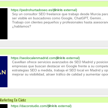
https://pedrohurtadoseo.es/
(link is external)
Soy un consultor SEO freelance que trabajo desde Murcia para
ser visible en buscadores como Google, ChatGPT, Gemini...
Trabajo con clientes pequeños y profesionales hasta asesora
¿hablamos?
https://seolocalenmadrid.com
(link is external)
Cavellian ofrece servicios avanzados de SEO Madrid y posici
empresas que buscan destacar en Google frente a su compete
estrategias SEO a medida, trabaja el SEO local en Madrid y op
mejorar su visibilidad, atraer tráfico de calidad y aumentar op
Marketing En Cádiz
https://dacorstudio.com/
(link is external)