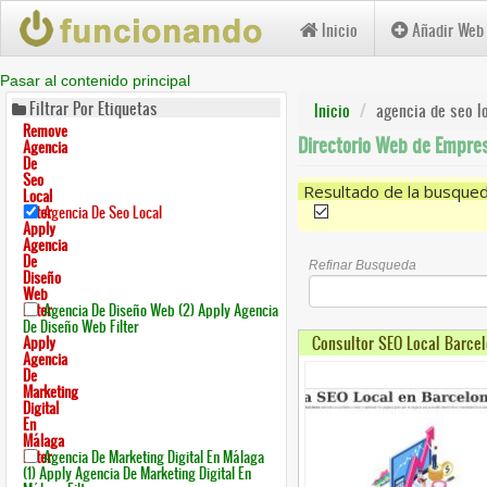
Inicio
Añadir Web
Pasar al contenido principal
Filtrar Por Etiquetas
Inicio
agencia de seo l
Remove
Directorio Web de Empres
Agencia
De
Seo
Resultado de la busque
Local
Filter
Agencia De Seo Local
(-)
Remove Agencia De Seo
Apply
Agencia
De
Refinar Busqueda
Diseño
Web
Filter
Agencia De Diseño Web (2)
Apply Agencia
De Diseño Web Filter
Consultor SEO Local Barcel
Apply
Agencia
De
Marketing
Digital
En
Málaga
Filter
Agencia De Marketing Digital En Málaga
(1)
Apply Agencia De Marketing Digital En