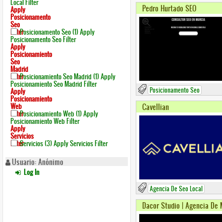
Local Filter
Pedro Hurtado SEO
Apply
Posicionamento
Seo
Filter
Posicionamento Seo (1)
Apply
Posicionamento Seo Filter
Apply
Posicionamiento
Seo
Madrid
Filter
Posicionamiento Seo Madrid (1)
Apply
Posicionamiento Seo Madrid Filter
Posicionamento Seo
Apply
Posicionamiento
Web
Cavellian
Filter
Posicionamiento Web (1)
Apply
Posicionamiento Web Filter
Apply
Servicios
Filter
Servicios (3)
Apply Servicios Filter
Usuario: Anónimo
Log In
Agencia De Seo Local
Dacor Studio | Agencia De 