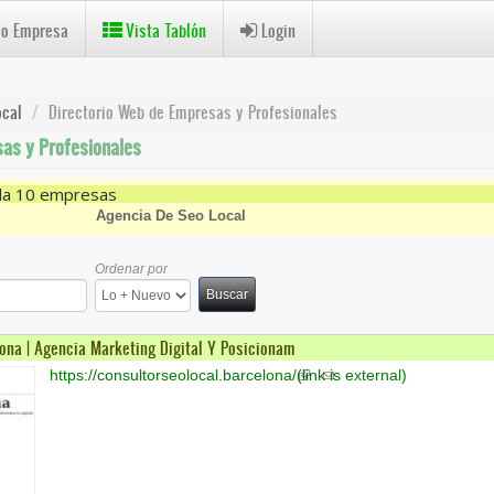
 o Empresa
Vista Tablón
Login
ocal
Directorio Web de Empresas y Profesionales
as y Profesionales
da 10 empresas
 Local Filter
Agencia De Seo Local
Ordenar por
Buscar
ona | Agencia Marketing Digital Y Posicionam
https://consultorseolocal.barcelona/
(link is external)