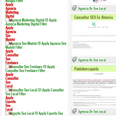
Málaga Filter
Apply
Agencia
Agencia De Seo Local
Marketing
Digital
Consultor SEO En Almería
Filter
Agencia Marketing Digital (1)
Apply
Agencia Marketing Digital Filter
Apply
Agencia
Seo
Madrid
Filter
Agencia Seo Madrid (1)
Apply Agencia Seo
Madrid Filter
Apply
Consultor
Seo
Agencia De Seo Local
Freelance
Filter
Consultor Seo Freelance (1)
Apply
Pablohorcajuelo
Consultor Seo Freelance Filter
Apply
Consultor
Seo
Local
Filter
Consultor Seo Local (2)
Apply Consultor
Seo Local Filter
Apply
Experto
Seo
Local
Agencia De Seo Local
Filter
Experto Seo Local (1)
Apply Experto Seo