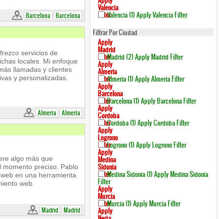
Apply
Valencia
Filter
Valencia (1)
Apply Valencia Filter
Barcelona
Barcelona
Filtrar Por Ciudad
Apply
Madrid
frezco servicios de
Filter
Madrid (2)
Apply Madrid Filter
fichas locales. Mi enfoque
Apply
ás llamadas y clientes
Almeria
ivas y personalizadas.
Filter
Almeria (1)
Apply Almeria Filter
Apply
Barcelona
Filter
Barcelona (1)
Apply Barcelona Filter
Apply
Almeria
Almeria
Cordoba
Filter
Cordoba (1)
Apply Cordoba Filter
Apply
Logrono
Filter
Logrono (1)
Apply Logrono Filter
Apply
iere algo más que
Medina
Sidonia
el momento preciso. Pablo
Filter
Medina Sidonia (1)
Apply Medina Sidonia
io web en una herramienta
Filter
miento web.
Apply
Murcia
Filter
Murcia (1)
Apply Murcia Filter
Madrid
Madrid
Apply
Nerja