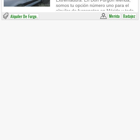
Extremadura. En Don Furgón Mérida,
somos tu opción número uno para el
alquiler de furgonetas en Mérida y toda
Extremadura. Con una amplia gama de
Merida
Badajoz
Alquiler De Furgo..
vehículos, nos especializamos en
ofrecer soluciones flexibles y
asequibles para tus necesidades de
transporte, tanto personales como
comerciales. ¿Necesitas alquilar una
furgoneta en Mérida? En Don Furgón
Mérida, disponemos de una flota
moderna y bien mantenida, perfecta
para mudanzas, transporte de
mercancías o viajes en grupo.