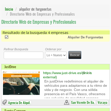
Inicio
alquiler de furgonetas
Directorio Web de Empresas y Profesionales
Directorio Web de Empresas y Profesionales
Resultado de la busqueda 4 empresas
(-)
Remove Alquiler De Furgonetas Filter
Alquiler De Furgonetas
Refinar Busqueda
Ordenar por
Buscar
JustDrive
https://www.just-drive.es/
(link is
external)
En justDrive redefinimos el alquiler de
vehículos para adaptarnos a tu ritmo de
vida y de negocio. Con una sólida
presencia en el País Vasco, ofrecemos
una solución de movilidad cercana,
transparente y 100% personalizada
San Vicente De Ba..
Vizcaya
Agencia De Alquil..
desde nuestras sedes de Vitoria-
Samba Campers
Gasteiz y Barakaldo.