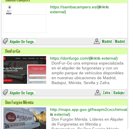
https://sambacampers.es/
(link is
external)
Madrid
Madrid
Alquiler De Furgo..
DonFur-Go
https://donfurgo.com/
(link is external)
DonFur-Go una empresa especializada
en el alquiler de furgonetas y con un
amplio parque de vehículos disponibles
en nuestras ubicaciones de Madrid,
Badajoz, Mérida, Sevilla y Zafra.
Zafra
Badajoz
Alquiler De Furgo..
Don Furgón Mérida
http://maps.app.goo.gl/heapm2cxcchimvat
is external)
Don Furgón Mérida: Líderes en Alquiler
de Furgonetas en Mérida y