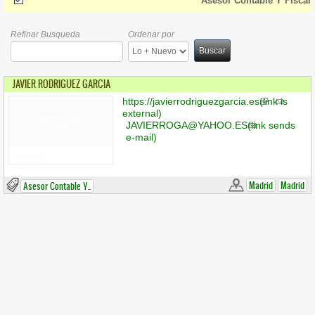
(-)
Remove Asesor Contable Y Fiscal Filter
Asesor Contable Y Fiscal
Refinar Busqueda
Ordenar por
Buscar
JAVIER RODRIGUEZ GARCIA
https://javierrodriguezgarcia.es
(link is
external)
JAVIERROGA@YAHOO.ES
(link sends
e-mail)
Madrid
Madrid
Asesor Contable Y..