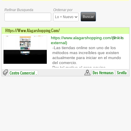
Refinar Busqueda
Ordenar por
Buscar
Https://www.alagarshopping.com/
https://www.alagarshopping.com/
(link is
external)
-Las tiendas online son uno de los
métodos mas increíbles que existen
actualmente para iniciar en el mundo
del comercio.
Por tal motivo el gran equipo
alaggarshopping ofrece una gran
Dos Hermanas
Sevilla
Centro Comercial ..
cantidad de productos que pueden
satisfacer las necesidades del cliente.
En esta web podrá ver todos los
increíbles productos que esta
grandiosa marca puede ofrecer.