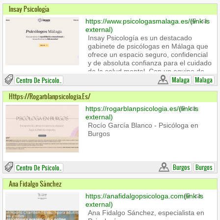
Insay Psicología
https://www.psicologasmalaga.es/
(link is
external)
Insay Psicología es un destacado
gabinete de psicólogas en Málaga que
ofrece un espacio seguro, confidencial
y de absoluta confianza para el cuidado
de la salud mental. Con un equipo de
profesionales cualificadas, el centro se
Malaga
Malaga
Centro De Psicolo..
especializa en psicoterapia individual
Https://rogarblanpsicologia.es/
(para adultos, jóvenes y niños), terapia
de pareja y orientación familiar.
https://rogarblanpsicologia.es/
(link is
external)
Rocío García Blanco - Psicóloga en
Burgos
Burgos
Burgos
Centro De Psicolo..
Ana Fidalgo Sánchez
https://anafidalgopsicologa.com
(link is
external)
Ana Fidalgo Sánchez, especialista en