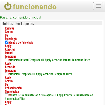
Togg
navi
Pasar al contenido principal
Filtrar Por Etiquetas
Remove
Centro
De
Psicología
Filter
Centro De Psicología
Apply
Atención
Infantil
Temprana
Filter
Atención Infantil Temprana (1)
Apply Atención Infantil Temprana Filter
Apply
Atención
Temprana
Filter
Atención Temprana (1)
Apply Atención Temprana Filter
Apply
Centro
De
Rehabilitación
Neurológica
Filter
Centro De Rehabilitación Neurológica (1)
Apply Centro De Rehabilitación
Neurológica Filter
Apply