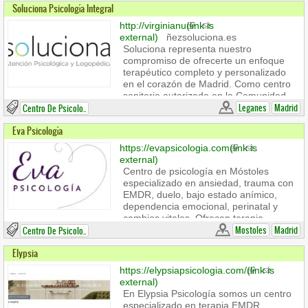
Soluciona Psicología Integral
familias mediante intervenciones
personalizadas y divertidas, basadas
http://virginianu
(link is
en evidencia científica. Adaptadas a su
external)
ñezsoluciona.es
entorno natural, las sesiones de Erica
Soluciona representa nuestro
despiertan la motivación intrínseca del
compromiso de ofrecerte un enfoque
menor. A través del juego estructurado,
terapéutico completo y personalizado
se estimulan la atención, la gestión de
en el corazón de Madrid. Como centro
la frustración y la psicomotricidad de
sanitario autorizado en la Comunidad
manera afectiva.
de Madrid, entendemos que cada
Leganes
Madrid
Centro De Psicolo..
persona que llega a nuestra consulta
Eva Psicología
busca algo más que soluciones
rápidas; busca un cambio profundo y
https://evapsicologia.com
(link is
duradero que le permita reconectar con
external)
su bienestar emocional.
Centro de psicología en Móstoles
especializado en ansiedad, trauma con
EMDR, duelo, bajo estado anímico,
dependencia emocional, perinatal y
cambios vitales. Ofrecen terapia
individual y en pareja, presencial y
Mostoles
Madrid
Centro De Psicolo..
online, con un enfoque cercano,
Elypsia
profesional y humano.
https://elypsiapsicologia.com/
(link is
Business hours:
external)
Lunes a viernes de 09:00 a 21:00.
En Elypsia Psicología somos un centro
Sábado y domingo Cerrado.
especializado en terapia EMDR