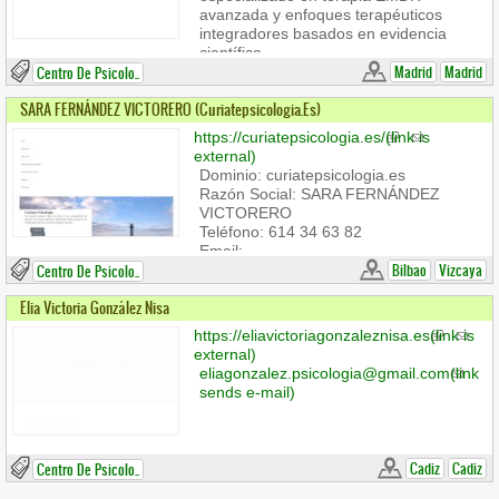
Contact us
avanzada y enfoques terapéuticos
Eva Psicología
integradores basados en evidencia
Calle Ricardo Médem 42, local 2,
científica.
28931 Móstoles, Madrid
Madrid
Madrid
Centro De Psicolo..
Trabajamos contigo para comprender
Phone: +34 611792192
en profundidad aquello que está
hola@evapsicologia.com
(link sends e-
SARA FERNÁNDEZ VICTORERO (curiatepsicologia.es)
influyendo en tu bienestar emocional y
mail)
https://curiatepsicologia.es/
(link is
facilitar cambios reales que te permitan
external)
recuperar la calma y la estabilidad
Dominio: curiatepsicologia.es
necesarias para volver a disfrutar de tu
Razón Social: SARA FERNÁNDEZ
vida.
VICTORERO
Teléfono: 614 34 63 82
Email:
curiatepsicologia@gmail.com
Bilbao
(link sends
Vizcaya
Centro De Psicolo..
e-mail)
Elia Victoria González Nisa
Dirección: C/Julián Zogazagoitia, 5, 7ºC
48003 Bilbao, Bizkaia
https://eliavictoriagonzaleznisa.es
(link is
external)
eliagonzalez.psicologia@gmail.com
(link
sends e-mail)
Cadiz
Cadiz
Centro De Psicolo..