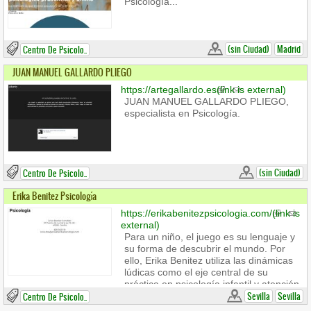
Psicología...
(sin Ciudad)
Madrid
Centro De Psicolo..
JUAN MANUEL GALLARDO PLIEGO
https://artegallardo.es
(link is external)
JUAN MANUEL GALLARDO PLIEGO,
especialista en Psicología.
(sin Ciudad)
Centro De Psicolo..
Erika Benitez Psicología
https://erikabenitezpsicologia.com/
(link is
external)
Para un niño, el juego es su lenguaje y
su forma de descubrir el mundo. Por
ello, Erika Benitez utiliza las dinámicas
lúdicas como el eje central de su
práctica en psicología infantil y atención
temprana. Acompaña a niños con
Sevilla
Sevilla
Centro De Psicolo..
trastornos del desarrollo y a sus