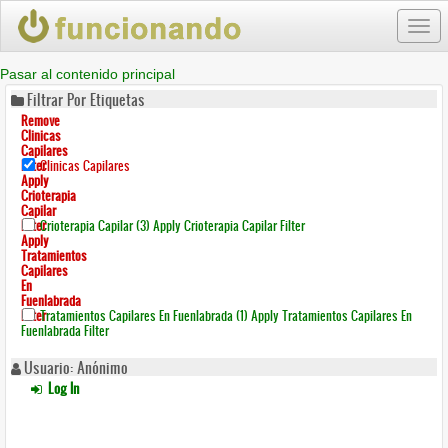
Togg
navi
Pasar al contenido principal
Filtrar Por Etiquetas
Remove
Clinicas
Capilares
Filter
Clinicas Capilares
Apply
Crioterapia
Capilar
Filter
Crioterapia Capilar (3)
Apply Crioterapia Capilar Filter
Apply
Tratamientos
Capilares
En
Fuenlabrada
Filter
Tratamientos Capilares En Fuenlabrada (1)
Apply Tratamientos Capilares En
Fuenlabrada Filter
Usuario: Anónimo
Log In