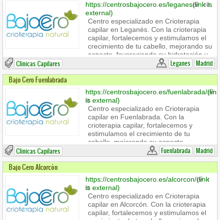
https://centrosbajocero.es/leganes
(link is
Dirección : Av. de A Coruña, 150 27003,
external)
Lugo
Centro especializado en Crioterapia
Sitio web :
capilar en Leganés. Con la crioterapia
https://centrosbajocero.es/lugo/
(link is
capilar, fortalecemos y estimulamos el
external)
crecimiento de tu cabello, mejorando su
Teléfono : +34 669 692 734
aspecto, favoreciendo su hidratación y
nutrición de manera totalmente natural.
Leganes
Madrid
Clinicas Capilares
Contact info
Bajo Cero Fuenlabrada
Bajo Cero Leganés
https://centrosbajocero.es/fuenlabrada/
(link
Dirección : C/ de Ordóñez, 26, 28911,
is external)
Leganés, Madrid
Centro especializado en Crioterapia
Sitio web :
capilar en Fuenlabrada. Con la
https://centrosbajocero.es/leganes
(link
crioterapia capilar, fortalecemos y
is external)
estimulamos el crecimiento de tu
Teléfono : +34 919 281 094 | +34 614
cabello, mejorando su aspecto,
110 857
favoreciendo su hidratación y nutrición
Fuenlabrada
Madrid
Clinicas Capilares
de manera totalmente natural.
Bajo Cero Alcorcón
Contact info
https://centrosbajocero.es/alcorcon/
(link
Dirección : Avda. de la Hispanidad, 2,
is external)
28945, Fuenlabrada, Madrid
Centro especializado en Crioterapia
Sitio web :
capilar en Alcorcón. Con la crioterapia
https://centrosbajocero.es/fuenlabrada/
(lin
capilar, fortalecemos y estimulamos el
is external)