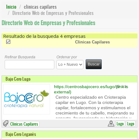
Inicio
clinicas capilares
Directorio Web de Empresas y Profesionales
Directorio Web de Empresas y Profesionales
Resultado de la busqueda 4 empresas
(-)
Remove Clinicas Capilares Filter
Clinicas Capilares
Refinar Busqueda
Ordenar por
Buscar
Bajo Cero Lugo
https://centrosbajocero.es/lugo/
(link is
external)
Centro especializado en Crioterapia
capilar en Lugo. Con la crioterapia
capilar, fortalecemos y estimulamos el
crecimiento de tu cabello, mejorando su
aspecto, favoreciendo su hidratación y
nutrición de manera totalmente natural.
Lugo
Lugo
Clinicas Capilares
Contact info
Bajo Cero Leganés
Bajo Cero Lugo