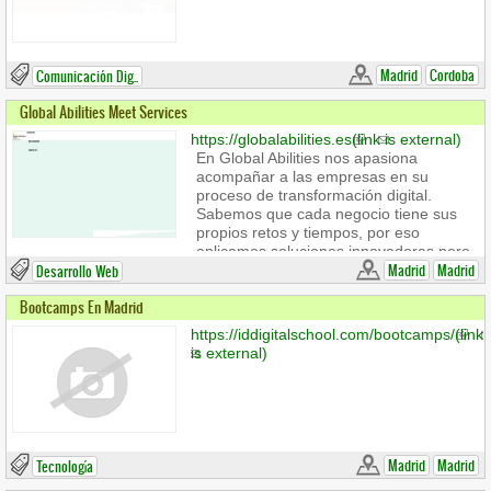
Madrid
Cordoba
Comunicación Dig..
Global Abilities Meet Services
https://globalabilities.es
(link is external)
En Global Abilities nos apasiona
acompañar a las empresas en su
proceso de transformación digital.
Sabemos que cada negocio tiene sus
propios retos y tiempos, por eso
aplicamos soluciones innovadoras pero
también flexibles, adaptadas a lo que
Madrid
Madrid
Desarrollo Web
realmente necesita cada cliente.
Bootcamps En Madrid
Trabajamos codo a codo con pequeñas
y medianas empresas que buscan algo
https://iddigitalschool.com/bootcamps/
(link
más que un proveedor técnico: buscan
is external)
un equipo comprometido, con
experiencia y que se preocupe por los
detalles.
Madrid
Madrid
Tecnología