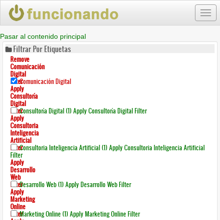
Togg
navi
Pasar al contenido principal
Filtrar Por Etiquetas
Remove
Comunicación
Digital
Filter
Comunicación Digital
Apply
Consultoría
Digital
Filter
Consultoría Digital (1)
Apply Consultoría Digital Filter
Apply
Consultoria
Inteligencia
Artificial
Filter
Consultoria Inteligencia Artificial (1)
Apply Consultoria Inteligencia Artificial
Filter
Apply
Desarrollo
Web
Filter
Desarrollo Web (1)
Apply Desarrollo Web Filter
Apply
Marketing
Online
Filter
Marketing Online (1)
Apply Marketing Online Filter