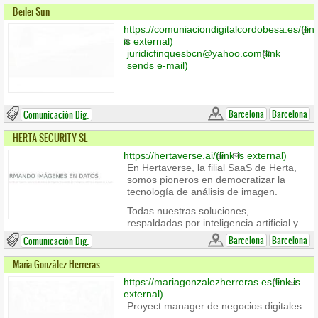
Beilei Sun
https://comuniaciondigitalcordobesa.es/
(lin
is external)
juridicfinquesbcn@yahoo.com
(link
sends e-mail)
Barcelona
Barcelona
Comunicación Dig..
HERTA SECURITY SL
https://hertaverse.ai/
(link is external)
En Hertaverse, la filial SaaS de Herta,
somos pioneros en democratizar la
tecnología de análisis de imagen.
Todas nuestras soluciones,
respaldadas por inteligencia artificial y
alojadas en la nube, están diseñadas
Barcelona
Barcelona
Comunicación Dig..
para ofrecer una comprensión más
profunda del mundo que nos rodea.
María González Herreras
https://mariagonzalezherreras.es
(link is
external)
Proyect manager de negocios digitales