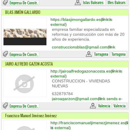
Islas Baleares
Illes Balears
Empresa De Constr..
BLAS JIMÓN GALLARDO
https://blasjimongallardo.es
(link is
external)
empresa familiar especializada en
reformas y construcción con más de 20
años de experiencia.
construccionsblas@gmail.com
(link
sends e-mail)
Tarragona
Tarragona
Empresa De Constr..
690 38 30 09
JAIRO ALFREDO GAZON ACOSTA
http://jairoalfredogazonacosta.es
(link is
external)
CONSTRUCCION - VIVIENDAS
NUEVAS
632879784
jairoagarzon@gmail.com
(link sends e-
mail)
Valencia
Valencia
Empresa De Constr..
Francisco Manuel Jiménez Jiménez
http://franciscomanueljimenezjimenez.es
(li
is external)