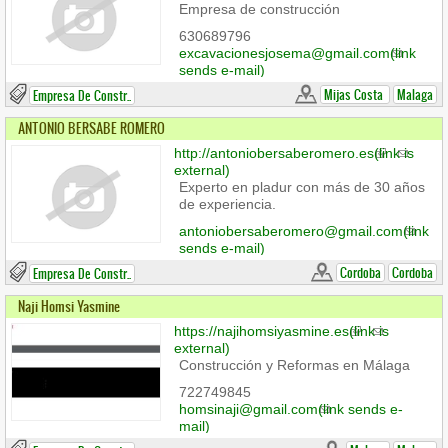
Empresa de construcción
630689796
excavacionesjosema@gmail.com
(link
sends e-mail)
Mijas Costa
Malaga
Empresa De Constr..
ANTONIO BERSABE ROMERO
http://antoniobersaberomero.es
(link is
external)
Experto en pladur con más de 30 años
de experiencia.
antoniobersaberomero@gmail.com
(link
sends e-mail)
Cordoba
Cordoba
Empresa De Constr..
Naji Homsi Yasmine
https://najihomsiyasmine.es
(link is
external)
Construcción y Reformas en Málaga
722749845
homsinaji@gmail.com
(link sends e-
mail)