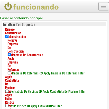
Tog
nav
Pasar al contenido principal
Filtrar Por Etiquetas
Remove
Construccion
Filter
Construccion
Remove
Empresa
De
Construccion
Filter
Empresa De Construccion
Apply
Empresa
De
Reformas
Filter
Empresa De Reformas (2)
Apply Empresa De Reformas Filter
Apply
Contratista
De
Piscinas
Filter
Contratista De Piscinas (1)
Apply Contratista De Piscinas Filter
Apply
Estilo
Rústico
Filter
Estilo Rústico (1)
Apply Estilo Rústico Filter