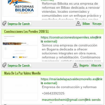
Reformas Bilboka es una empresa de
reformas en Bilbao dedicada a renovar
viviendas, locales comerciales y
comunidades con un enfoque práctico y
resultados duraderos. Nuestro equipo
trabaja cada proyecto con planificación,
Bilbao
Vizcaya
Empresa De Constr..
materiales de calidad y una ejecución
Construcciones Los Perniles 2018 S.L
cuidada para lograr espacios más
cómodos, modernos y funcionales.
https://construccioneslosperniles.site
(link
is external)
Somos una empresa de construcción
en Bogarra dedicada a ofrecer
soluciones integrales en obra nueva,
reformas y rehabilitación. Combinamos
experiencia, calidad y compromiso para
que cada proyecto se realice de
Bogarra
Albacete
Empresa De Constr..
manera eficiente y con resultados
María De La Paz Valdez Morello
duraderos.
https://mariadelapazvaldezmorello.es
(link
Contactos
is external)
Construcciones Los Perniles 2018 S.L
Empresa de construcción y reformas
CALLE ALCARAZ 53 BOGARRA 02130
Teléfono: 34 670031675
+34643392325
meumonbohemi@gmail.com
(link sends
e-mail)