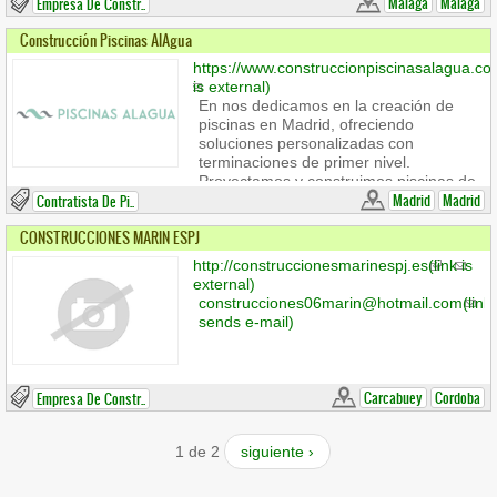
Malaga
Malaga
Empresa De Constr..
Construcción Piscinas AlAgua
https://www.construccionpiscinasalagua.c
is external)
En nos dedicamos en la creación de
piscinas en Madrid, ofreciendo
soluciones personalizadas con
terminaciones de primer nivel.
Proyectamos y construimos piscinas de
obra ajustadas a cada entorno, diseño
Madrid
Madrid
Contratista De Pi..
y requerimiento, considerando cada
CONSTRUCCIONES MARIN ESPJ
detalle desde el primer boceto hasta el
último azulejo. Como compañía experta
http://construccionesmarinespj.es
(link is
en piscinas con amplia experiencia, nos
external)
encargamos tanto del diseño como del
construcciones06marin@hotmail.com
(link
revestimiento. Empleamos
sends e-mail)
componentes de calidad y buen diseño,
como el revestimiento cerámico y
sistemas de revestimiento para piscinas
de obra, fusionando funcionalidad y
Carcabuey
Cordoba
Empresa De Constr..
estilo distintivo.
1 de 2
siguiente ›