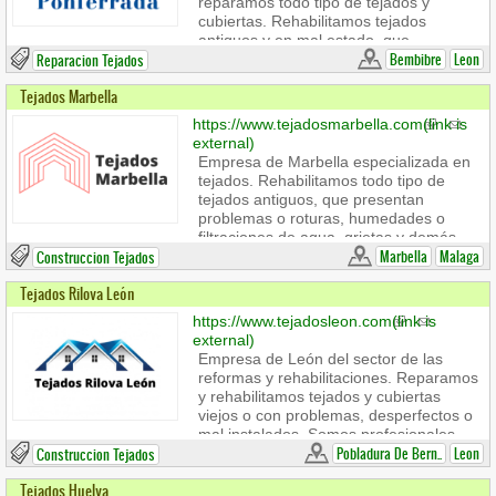
reparamos todo tipo de tejados y
su hogar o servicios de albañilería en
cubiertas. Rehabilitamos tejados
general.
antiguos y en mal estado, que
necesitan reformas a causa de goteras,
Bembibre
Leon
Reparacion Tejados
humedades, filtraciones, etc. Además,
Tejados Marbella
hacemos todo tipo de
impermeabilizaciones utilizando los
https://www.tejadosmarbella.com
(link is
mejores materiales y técnicas en
external)
terrazas, fachadas, tejados y demás.
Empresa de Marbella especializada en
Somos una empresa experta en el
tejados. Rehabilitamos todo tipo de
sector de los tejados, las reformas en
tejados antiguos, que presentan
general, las impermeabilizaciones,
problemas o roturas, humedades o
servicios de albañilería en general...
filtraciones de agua, grietas y demás.
que además ofrece servicios de
Somos especialistas con 20 años de
Marbella
Malaga
Construccion Tejados
urgencia 24 horas.
experiencia que nos avalan. Ofrecemos
Tejados Rilova León
muchos otros servicios relacionados
con la obra y reforma de interiores así
https://www.tejadosleon.com
(link is
como de impermeabilizaciones,
external)
desescombros, albañilería en general y
Empresa de León del sector de las
mucho más. Ofrecemos a nuestros
reformas y rehabilitaciones. Reparamos
clientes precios económicos y
y rehabilitamos tejados y cubiertas
desplazamiento gratis.
viejos o con problemas, desperfectos o
mal instalados. Somos profesionales
expertos en el sector de los tejados y
Pobladura De Bern..
Leon
Construccion Tejados
las cubiertas. Ofrecemos un servicio de
Tejados Huelva
atención urgente 24 horas.