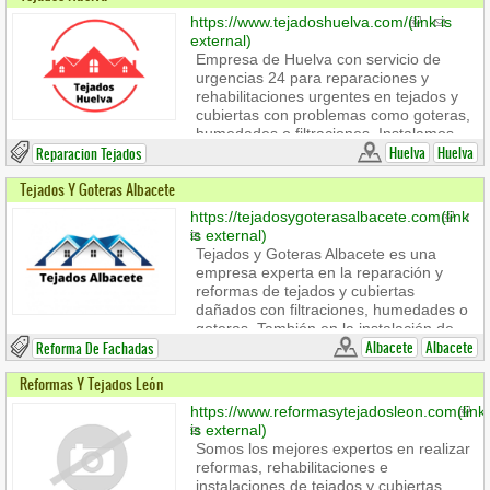
Instalamos todo tipo de tejados; tejados
https://www.tejadoshuelva.com/
(link is
de tejas, cubiertas metálicas, cubiertas
external)
Deck para naves industriales, cubiertas
Empresa de Huelva con servicio de
con panel tipo sándwich y mucho más.
urgencias 24 para reparaciones y
rehabilitaciones urgentes en tejados y
cubiertas con problemas como goteras,
humedades o filtraciones. Instalamos
claraboyas, canalones y realizamos
Huelva
Huelva
Reparacion Tejados
mantenimientos y limpiezas de tejados.
Tejados Y Goteras Albacete
También realizamos reformas de
interiores, así como reformas en
https://tejadosygoterasalbacete.com
(link
terrazas y fachadas. Hacemos
is external)
impermeabilizaciones. Nos ocupamos
Tejados y Goteras Albacete es una
también de los desescombros y la
empresa experta en la reparación y
retirada de escombros que generan las
reformas de tejados y cubiertas
reformas.
dañados con filtraciones, humedades o
goteras. También en la instalación de
tejados y cubiertas de todo tipo de
Albacete
Albacete
Reforma De Fachadas
materiales; cubiertas de metal, de
Reformas Y Tejados León
madera, paneles de tipo sándwich,
tejados de tejas, etc.
https://www.reformasytejadosleon.com
(link
Rehabilitamos fachadas y terrazas así
is external)
como también hacemos reformas en
Somos los mejores expertos en realizar
interiores y ofrecemos servicios de
reformas, rehabilitaciones e
albañilería.
instalaciones de tejados y cubiertas.