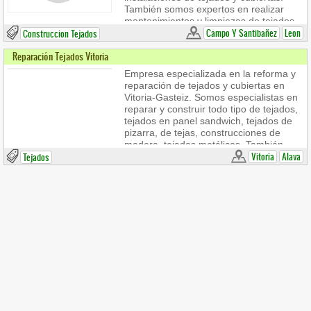
Instalamos claraboyas y realizamos
También somos expertos en realizar
trabajos de mantenimiento y limpieza
mantenimientos y limpiezas de tejados
de tejados.
para comunidades, instalar estructuras
Campo Y Santibañez
Leon
Construccion Tejados
de hormigón para tejados, sustitución
Reparación Tejados Vitoria
de tejas, impermeabilizaciones,
instalación de claraboyas... Pide tu
Empresa especializada en la reforma y
presupuesto al 987799527
reparación de tejados y cubiertas en
Vitoria-Gasteiz. Somos especialistas en
reparar y construir todo tipo de tejados,
tejados en panel sandwich, tejados de
pizarra, de tejas, construcciones de
madera, tejados metálicos. También
nos encargamos de arreglar cubiertas y
Vitoria
Alava
Tejados
azoteas, realizamos
impermeabilización, eliminamos
goteras y filtracionesde agua y
sellamos grietas. Ofrecemos
presupuestos gratuitos sin compromiso.
Prestamos nuestros servicios en toda la
provincia de Álava.