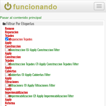
Togg
navi
Pasar al contenido principal
Filtrar Por Etiquetas
Remove
Reparacion
Tejados
Filter
Reparacion Tejados
Apply
Construccion
Filter
Construccion (5)
Apply Construccion Filter
Apply
Construccion
Tejados
Filter
Construccion Tejados (7)
Apply Construccion Tejados Filter
Apply
Cubiertas
Filter
Cubiertas (1)
Apply Cubiertas Filter
Apply
Filtraciones
Filter
Filtraciones (1)
Apply Filtraciones Filter
Apply
Impermeabilizacion
Filter
Impermeabilizacion (2)
Apply Impermeabilizacion Filter
Apply
Reforma