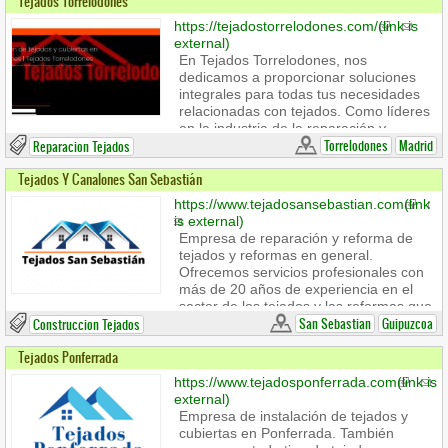
Tejados Torrelodones
https://tejadostorrelodones.com/
(link is
external)
En Tejados Torrelodones, nos
dedicamos a proporcionar soluciones
integrales para todas tus necesidades
relacionadas con tejados. Como líderes
en la industria de la reparación y
construcción de techos, nos
Torrelodones
Madrid
Reparacion Tejados
enorgullecemos de ofrecer servicios
Tejados Y Canalones San Sebastián
excepcionales y de alta calidad que
garantizan la seguridad y la protección
https://www.tejadosansebastian.com
(link
de tu hogar.
is external)
Empresa de reparación y reforma de
Además, contamos con un servicio de
tejados y reformas en general.
urgencia 24H para cualquier necesidad
Ofrecemos servicios profesionales con
que pueda surgir.
más de 20 años de experiencia en el
sector de los tejados y las reformas que
nos permiten reparar de forma rápida y
San Sebastian
Guipuzcoa
Construccion Tejados
eficiente cualquier desperfecto que se
Tejados Ponferrada
encuentre en su tejado como goteras,
humedades, filtraciones de agua, tejas
https://www.tejadosponferrada.com
(link is
rotas, tejas movidas, grietas...
external)
Hacemos impermeabilizaciones y
Empresa de instalación de tejados y
aislamientos y si lo desea también
cubiertas en Ponferrada. También
podemos llevar a cabo las reformas de