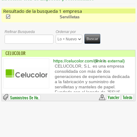
Resultado de la busqueda 1 empresa
(-)
Remove Servilletas Filter
Servilletas
Refinar Busqueda
Ordenar por
Buscar
CELUCOLOR
https://celucolor.com/
(link is external)
CELUCOLOR, S.L. es una empresa
consolidada con más de dos
generaciones de experiencia dedicada
a la fabricación y suministro de
servilletas y manteles de papel.
Fundada con el legado de JESUS
BURGOS, S.L., nos enorgullece
Yuncler
Toledo
Suministros De Ho..
continuar con el mismo compromiso,
seriedad e ilusión que nos caracterizó
desde su fundación.