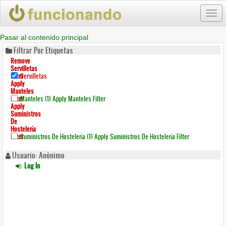
Togg
navi
Pasar al contenido principal
Filtrar Por Etiquetas
Remove
Servilletas
Filter
Servilletas
Apply
Manteles
Filter
Manteles (1)
Apply Manteles Filter
Apply
Suministros
De
Hostelería
Filter
Suministros De Hostelería (1)
Apply Suministros De Hostelería Filter
Usuario: Anónimo
Log In