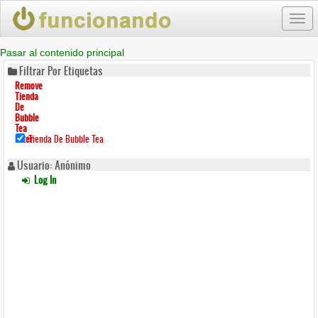
Togg
navi
Pasar al contenido principal
Filtrar Por Etiquetas
Remove
Tienda
De
Bubble
Tea
Filter
Tienda De Bubble Tea
Usuario: Anónimo
Log In