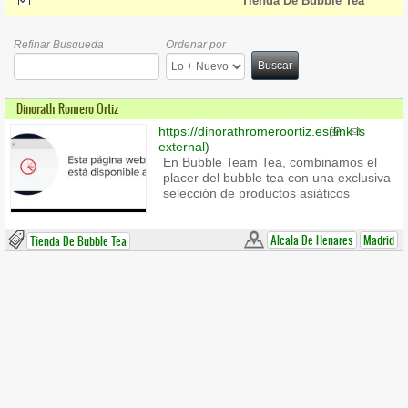
(-)
Remove Tienda De Bubble Tea Filter
Tienda De Bubble Tea
Refinar Busqueda
Ordenar por
Buscar
Dinorath Romero Ortiz
https://dinorathromeroortiz.es
(link is
external)
En Bubble Team Tea, combinamos el
placer del bubble tea con una exclusiva
selección de productos asiáticos
Alcala De Henares
Madrid
Tienda De Bubble Tea