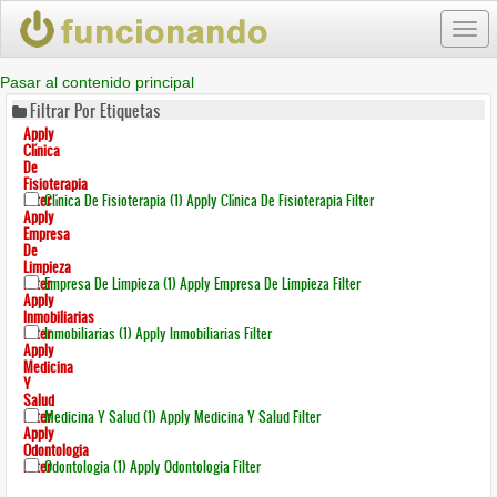
Togg
navi
Pasar al contenido principal
Filtrar Por Etiquetas
Apply
Clínica
De
Fisioterapia
Filter
Clínica De Fisioterapia (1)
Apply Clínica De Fisioterapia Filter
Apply
Empresa
De
Limpieza
Filter
Empresa De Limpieza (1)
Apply Empresa De Limpieza Filter
Apply
Inmobiliarias
Filter
Inmobiliarias (1)
Apply Inmobiliarias Filter
Apply
Medicina
Y
Salud
Filter
Medicina Y Salud (1)
Apply Medicina Y Salud Filter
Apply
Odontologia
Filter
Odontologia (1)
Apply Odontologia Filter