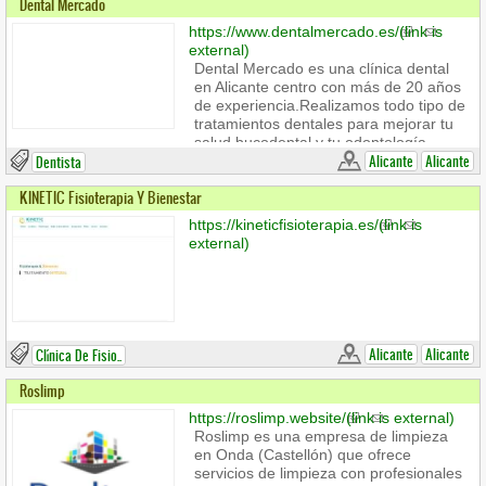
Dental Mercado
https://www.dentalmercado.es/
(link is
external)
Dental Mercado es una clínica dental
en Alicante centro con más de 20 años
de experiencia.Realizamos todo tipo de
tratamientos dentales para mejorar tu
salud bucodental y tu odontología
estética. ¡Nuestro compromiso es
Alicante
Alicante
Dentista
cuidar de tu sonrisa!
KINETIC Fisioterapia Y Bienestar
https://kineticfisioterapia.es/
(link is
external)
Alicante
Alicante
Clínica De Fisio..
Roslimp
https://roslimp.website/
(link is external)
Roslimp es una empresa de limpieza
en Onda (Castellón) que ofrece
servicios de limpieza con profesionales