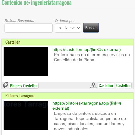
Contenido de: ingenieriatarragona
Refinar Busqueda
Ordenar por
Buscar
Castellón
https://castellon.top/
(link is external)
Profesionales en diferentes servicios en
Castellón de la Plana
Castellon
Castellon
Pintores Castellon
Pintores Tarragona
https://pintores-tarragona.top/
(link is
external)
Empresa de pintores ubicada en
Tarragona. Especialista en pintado de
casas, pisos, locales, comunidades y
naves industriales.