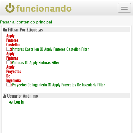
Togg
navi
Pasar al contenido principal
Filtrar Por Etiquetas
Apply
Pintores
Castellon
Filter
Pintores Castellon (1)
Apply Pintores Castellon Filter
Apply
Pinturas
Filter
Pinturas (1)
Apply Pinturas Filter
Apply
Proyectos
De
Ingenieria
Filter
Proyectos De Ingenieria (1)
Apply Proyectos De Ingenieria Filter
Usuario: Anónimo
Log In