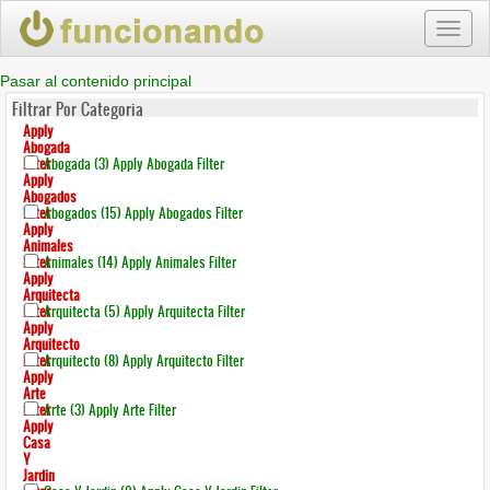
Toggl
naviga
Pasar al contenido principal
Filtrar Por Categoria
Apply
Abogada
Filter
Abogada (3)
Apply Abogada Filter
Apply
Abogados
Filter
Abogados (15)
Apply Abogados Filter
Apply
Animales
Filter
Animales (14)
Apply Animales Filter
Apply
Arquitecta
Filter
Arquitecta (5)
Apply Arquitecta Filter
Apply
Arquitecto
Filter
Arquitecto (8)
Apply Arquitecto Filter
Apply
Arte
Filter
Arte (3)
Apply Arte Filter
Apply
Casa
Y
Jardin