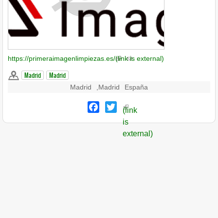
https://primeraimagenlimpiezas.es/
(link is external)
Madrid
Madrid
Madrid
,
Madrid
España
Facebook
Twitter
(link
is
external)