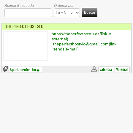
Refinar Busqueda
Ordenar por
Buscar
THE PERFECT HOST SLU
https://theperfecthostu.es
(link is
external)
theperfecthostvlc@gmail.com
(link
sends e-mail)
Valencia
Valencia
Apartamentos Tur�..