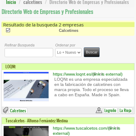
Inicio
calcetines
Directorio Web de Empresas y Profesionales
Directorio Web de Empresas y Profesionales
Resultado de la busqueda 2 empresas
(-)
Remove Calcetines Filter
Calcetines
Refinar Busqueda
Ordenar por
Buscar
LOQNt
https://www.loqnt.es/
(link is external)
LOQNt es una empresa especializada
en la fabricación de calcetines con
marca propia. Todo el proceso se lleva
a cabo en España. Made in Spain.
Logroño
La Rioja
Calcetines
Tuscalcetos - Alfonso Fernández Medina
https://www.tuscalcetos.com/
(link is
external)