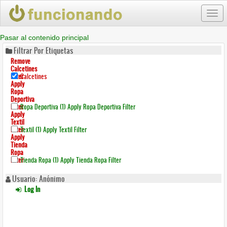
Togg
navi
Pasar al contenido principal
Filtrar Por Etiquetas
Remove
Calcetines
Filter
Calcetines
Apply
Ropa
Deportiva
Filter
Ropa Deportiva (1)
Apply Ropa Deportiva Filter
Apply
Textil
Filter
Textil (1)
Apply Textil Filter
Apply
Tienda
Ropa
Filter
Tienda Ropa (1)
Apply Tienda Ropa Filter
Usuario: Anónimo
Log In