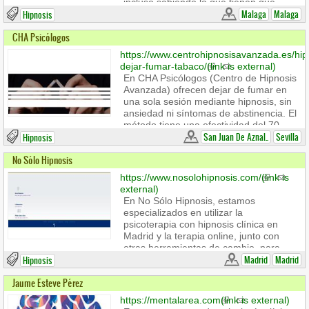
incluso sabiendo lo que tienen que
hacer.
Malaga
Malaga
Hipnosis
Después de años viendo el mismo
CHA Psicólogos
patrón, desarrollé un enfoque centrado
en intervenir directamente en la raíz
https://www.centrohipnosisavanzada.es/hip
emocional del problema.
dejar-fumar-tabaco/
(link is external)
Este taller es la forma más directa de
En CHA Psicólogos (Centro de Hipnosis
trabajar eso.
Avanzada) ofrecen dejar de fumar en
una sola sesión mediante hipnosis, sin
ansiedad ni síntomas de abstinencia. El
método tiene una efectividad del 70–
80%, está disponible online, es
San Juan De Aznal..
Sevilla
Hipnosis
personalizado y más eficaz que otros
No Sólo Hipnosis
tratamientos. No provoca aumento de
peso y el coste se recupera en un mes
https://www.nosolohipnosis.com/
(link is
si se fuma un paquete diario. También
external)
ofrecen una sesión de refuerzo gratuita
En No Sólo Hipnosis, estamos
si no se obtienen resultados
especializados en utilizar la
inmediatos.
psicoterapia con hipnosis clínica en
Madrid y la terapia online, junto con
otras herramientas de cambio, para
ayudarte a resolver tus problemas.
Madrid
Madrid
Hipnosis
Jaume Esteve Pérez
https://mentalarea.com
(link is external)