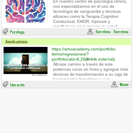
En nuestro centro de psicología clínica,
nos especializamos en el uso de
tecnología de vanguardia y técnicas
eficaces como la Terapia Cognitivo
Conductual, EMDR, hipnosis y
mindfulness para mejorar tu salud
mental, bienestar emocional y
Barcelona
Barcelona
Psicología
capacidades cognitivas. Nuestro equipo
AmoAcademia
interdisciplinario de expertos está
dedicado a proporcionarte
https://amoacademy.com/portfolio-
herramientas adaptativas para
items/regresiones/?
gestionar tus pensamientos,
portfoliocats=6,26
(link is external)
restablecer el equilibrio emocional y
Ábrase camino a través de este
promover un estado cerebral saludable.
poderoso curso en línea y agregue más
Nos destacamos en áreas como
técnicas de transformación a su caja de
Psicología Clínica, Hipnosis, EMDR,
herramientas hipnóticas o a su
Neuropsicología, Neurociencia y
profesión ya existente | Whatsapp – +1
Miami
Educación
Mindfulness.
954 368-0108
Email –
atencionalestudiante@amoacademy.com
(
sends e-mail)