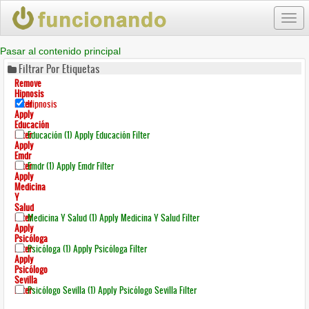
Togg
navi
Pasar al contenido principal
Filtrar Por Etiquetas
Remove
Hipnosis
Filter
Hipnosis
Apply
Educación
Filter
Educación (1)
Apply Educación Filter
Apply
Emdr
Filter
Emdr (1)
Apply Emdr Filter
Apply
Medicina
Y
Salud
Filter
Medicina Y Salud (1)
Apply Medicina Y Salud Filter
Apply
Psicóloga
Filter
Psicóloga (1)
Apply Psicóloga Filter
Apply
Psicólogo
Sevilla
Filter
Psicólogo Sevilla (1)
Apply Psicólogo Sevilla Filter