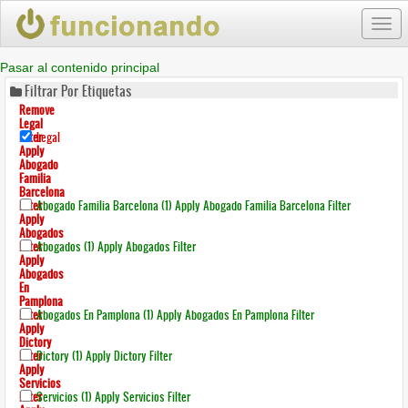
Togg
navi
Pasar al contenido principal
Filtrar Por Etiquetas
Remove
Legal
Filter
Legal
Apply
Abogado
Familia
Barcelona
Filter
Abogado Familia Barcelona (1)
Apply Abogado Familia Barcelona Filter
Apply
Abogados
Filter
Abogados (1)
Apply Abogados Filter
Apply
Abogados
En
Pamplona
Filter
Abogados En Pamplona (1)
Apply Abogados En Pamplona Filter
Apply
Dictory
Filter
Dictory (1)
Apply Dictory Filter
Apply
Servicios
Filter
Servicios (1)
Apply Servicios Filter