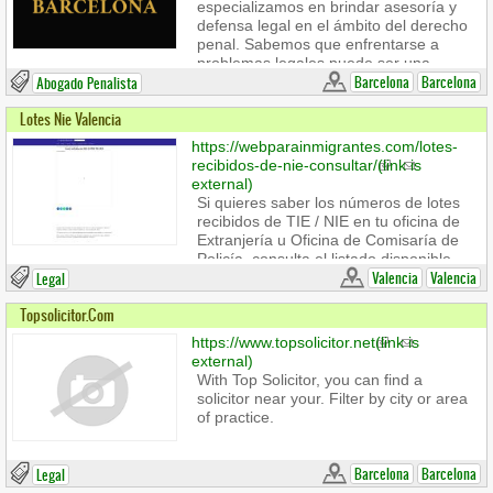
especializamos en brindar asesoría y
gama de casos, desde divorcios y
defensa legal en el ámbito del derecho
separaciones hasta custodias y
penal. Sabemos que enfrentarse a
adopciones.
problemas legales puede ser una
experiencia estresante y desafiante,
Barcelona
Barcelona
Abogado Penalista
por lo que nos dedicamos a ofrecer
Lotes Nie Valencia
apoyo integral y soluciones efectivas.
Nuestro despacho maneja una amplia
https://webparainmigrantes.com/lotes-
gama de casos, desde delitos
recibidos-de-nie-consultar/
(link is
económicos y ciberdelincuencia hasta
external)
problemas de circulación y asuntos
Si quieres saber los números de lotes
penales familiares. Nos esforzamos por
recibidos de TIE / NIE en tu oficina de
garantizar que nuestros clientes
Extranjería u Oficina de Comisaría de
reciban la mejor defensa posible,
Policía, consulta el listado disponible
protegiendo sus derechos en todo
que vamos actualizando a diario.
Valencia
Valencia
Legal
momento.
Topsolicitor.com
https://www.topsolicitor.net
(link is
external)
With Top Solicitor, you can find a
solicitor near your. Filter by city or area
of practice.
Barcelona
Barcelona
Legal