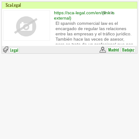
Sca-Legal
https://sca-legal.com/en/
(link is
external)
El spanish commercial law es el
encargado de regular las relaciones
entre las empresas y el tráfico jurídico.
También hace las veces de asesor,
pero se trata de un profesional que nos
puede guiar en muchos procesos como
Madrid
Badajoz
Legal
el registro de patentes o nombres
comerciales o marcas, en las
relaciones laborales, en las
necesidades de ampliación, fusiones,
etc, Algunas funcione son:
representación de las empresas,
manejo de la documentación
empresarial, asesoría en materia
comercial.