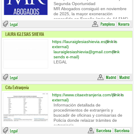
Segunda Oportunidad
MR Abogados consiguió en noviembre
de 2025, la mayor exoneración
concedida en España (más de 44,5M€)
desde la entrada en vigor de la Ley.
Pamplona
Navarra
Legal
Información del contacto
LAURA IGLESIAS SHIEVIA
Dirección: Coronación de la Virgen
https://lauraiglesiashievia.es
(link is
Blanca Kalea, 21, bajo, 01012 Vitoria-
external)
Gasteiz, Álava
lauraiglesiashievia@gmail.com
(link
Teléfono : +34 654 57 38 94
sends e-mail)
LEGAL
Madrid
Madrid
Legal
Cita Extranjería
https://www.citaextranjeria.com/
(link is
external)
Información detallada de
procedimientos de extranjerís y
buscadir de oficinas y comisarías de
Policía donde relaizar trámites de
extranjería
Barcelona
Barcelona
Legal