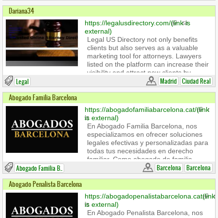
Dariana34
https://legalusdirectory.com/
(link is
external)
Legal US Directory not only benefits
clients but also serves as a valuable
marketing tool for attorneys. Lawyers
listed on the platform can increase their
visibility and attract new clients by
showcasing their experience and
Madrid
Ciudad Real
Legal
specializations. Additionally, client
Abogado Familia Barcelona
reviews and ratings help build an
attorney’s reputation, making them
https://abogadofamiliabarcelona.cat/
(link
stand out in a competitive field. Legal
is external)
US Directory provides attorneys with a
En Abogado Familia Barcelona, nos
platform to connect with potential clients
especializamos en ofrecer soluciones
while giving users a detailed view of
legales efectivas y personalizadas para
their services, creating a win-win
todas tus necesidades en derecho
scenario for both parties.
familiar. Como abogado de familia
Barcelona, entendemos la importancia
Barcelona
Barcelona
Abogado Familia B..
de abordar cada caso con sensibilidad
Abogado Penalista Barcelona
y profesionalismo, ya que se trata de
asuntos que afectan profundamente a
https://abogadopenalistabarcelona.cat
(link
las familias. Nuestro equipo de
is external)
abogados de familia Barcelona está
En Abogado Penalista Barcelona, nos
capacitado para manejar una amplia