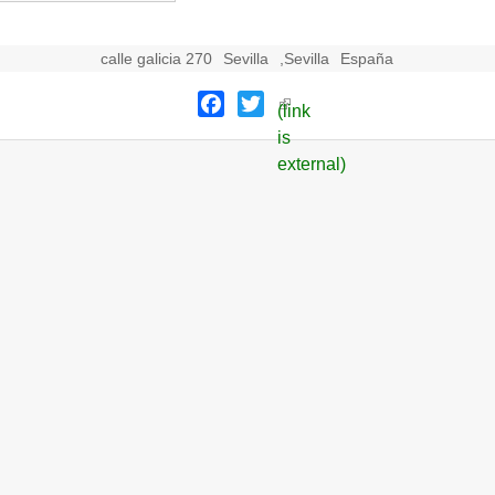
calle galicia 270
Sevilla
,
Sevilla
España
Facebook
Twitter
(link
is
external)