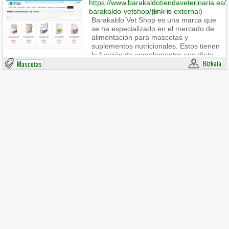
https://www.barakaldotiendaveterinaria.es/
barakaldo-vetshop/
(link is external)
Barakaldo Vet Shop es una marca que
se ha especializado en el mercado de
alimentación para mascotas y
suplementos nutricionales. Estos tienen
la función de complementar una dieta
balanceada, aportando los nutrientes
Bizkaia
Mascotas
necesarios para que tu mascota se
desarrolle sana y fuerte |
info@barakaldotiendaveterinaria.es
(link
sends e-mail)
| 601 420 034