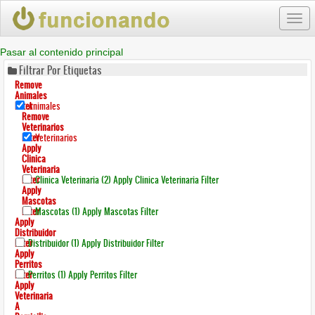
Togg
navi
Pasar al contenido principal
Filtrar Por Etiquetas
Remove
Animales
Filter
Animales
Remove
Veterinarios
Filter
Veterinarios
Apply
Clinica
Veterinaria
Filter
Clinica Veterinaria (2)
Apply Clinica Veterinaria Filter
Apply
Mascotas
Filter
Mascotas (1)
Apply Mascotas Filter
Apply
Distribuidor
Filter
Distribuidor (1)
Apply Distribuidor Filter
Apply
Perritos
Filter
Perritos (1)
Apply Perritos Filter
Apply
Veterinaria
A