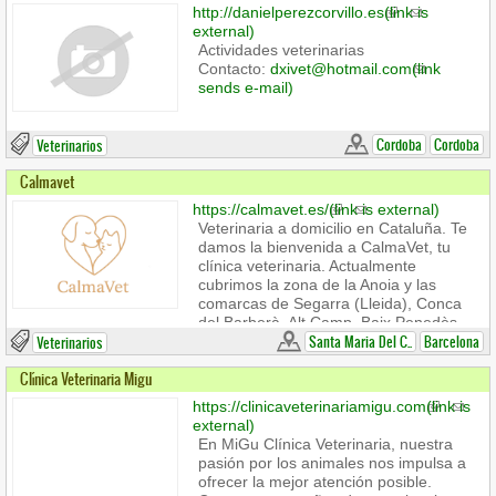
http://danielperezcorvillo.es
(link is
external)
Actividades veterinarias
Contacto:
dxivet@hotmail.com
(link
sends e-mail)
Cordoba
Cordoba
Veterinarios
Calmavet
https://calmavet.es/
(link is external)
Veterinaria a domicilio en Cataluña. Te
damos la bienvenida a CalmaVet, tu
clínica veterinaria. Actualmente
cubrimos la zona de la Anoia y las
comarcas de Segarra (Lleida), Conca
del Barberà, Alt Camp, Baix Penedès,
Alt Penedès, Barcelonès, Bages y
Santa Maria Del C..
Barcelona
Veterinarios
Vallès Occidental.
Clínica Veterinaria Migu
https://clinicaveterinariamigu.com
(link is
external)
En MiGu Clínica Veterinaria, nuestra
pasión por los animales nos impulsa a
ofrecer la mejor atención posible.