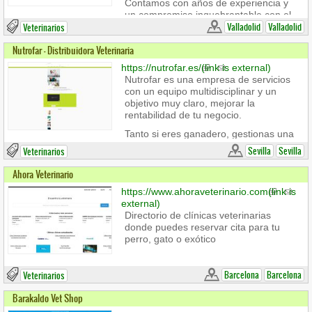
Contamos con años de experiencia y
un compromiso inquebrantable con el
bienestar animal, trabajamos junto a
Valladolid
Valladolid
Veterinarios
vosotros para garantizar que cada
Nutrofar - Distribuidora Veterinaria
mascota reciba los cuidados que
necesita. En nuestro equipo creemos
https://nutrofar.es/
(link is external)
en la importancia de la educación y
Nutrofar es una empresa de servicios
comunicación con los dueños de las
con un equipo multidisciplinar y un
mascotas, queremos dar a tus aMiGus
objetivo muy claro, mejorar la
de 4 patas una vida larga y saludable a
rentabilidad de tu negocio.
tus compañeros peludos.
Tanto si eres ganadero, gestionas una
distribución, una cooperativa, una
Sevilla
Sevilla
Veterinarios
industria cárnica o diriges una clínica
veterinaria, tenemos personal
Ahora Veterinario
altamente cualificado para analizar y
https://www.ahoraveterinario.com
(link is
dar respuesta a la ingente cantidad de
external)
problemas que surgen en el día a día.
Directorio de clínicas veterinarias
donde puedes reservar cita para tu
perro, gato o exótico
Barcelona
Barcelona
Veterinarios
Barakaldo Vet Shop