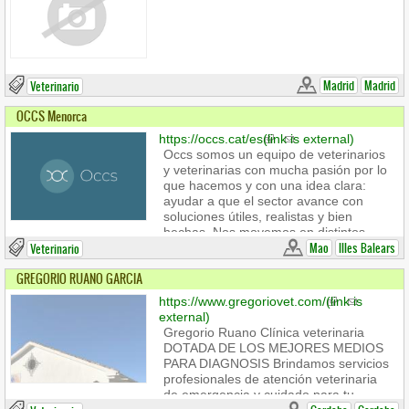
veterinario cercano, profesional y
respetuoso.
Madrid
Madrid
Veterinario
OCCS Menorca
https://occs.cat/es
(link is external)
Occs somos un equipo de veterinarios
y veterinarias con mucha pasión por lo
que hacemos y con una idea clara:
ayudar a que el sector avance con
soluciones útiles, realistas y bien
hechas. Nos movemos en distintos
campos de las ciencias veterinarias y
Mao
Illes Balears
Veterinario
unimos conocimiento y experiencia
GREGORIO RUANO GARCIA
para dar respuestas innovadoras y
eficaces a retos del mundo
https://www.gregoriovet.com/
(link is
agroganadero, alimentario,
external)
medioambiental y biotecnológico.
Gregorio Ruano Clínica veterinaria
DOTADA DE LOS MEJORES MEDIOS
PARA DIAGNOSIS Brindamos servicios
profesionales de atención veterinaria
de emergencia y cuidado para tu