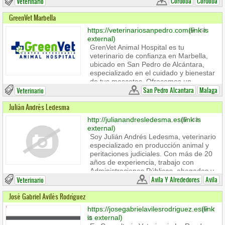
mascota. Nuestro equipo altamente
Cordoba
Cordoba
Veterinario
capacitado está equipado con las
GreenVet Marbella
mejores herramientas y tecnología para
garantizar el diagnóstico y cuidado de
https://veterinariosanpedro.com
(link is
tu querida mascota. Estamos aquí para
external)
brindarle la atención veterinaria de
GrenVet Animal Hospital es tu
calidad que se merece.
veterinario de confianza en Marbella,
ubicado en San Pedro de Alcántara,
especializado en el cuidado y bienestar
de tus mascotas. Ofrecemos un
servicio de urgencias veterinarias 24
San Pedro Alcantara
Malaga
Veterinario
horas en Marbella para atender
Julián Andrés Ledesma
cualquier emergencia de forma
inmediata.
http://julianandresledesma.es
(link is
Nuestros servicios incluyen ecografía,
external)
cirugía, radiología y análisis clínicos,
Soy Julián Andrés Ledesma, veterinario
empleando tecnología avanzada para
especializado en producción animal y
ofrecer diagnósticos y tratamientos
peritaciones judiciales. Con más de 20
precisos.
años de experiencia, trabajo con
Administraciones Públicas, abogados y
ganaderos, asegurando el
Avila Y Alrededores
Avila
Veterinario
cumplimiento de normativas, sanidad y
José Gabriel Avilés Rodríguez
bienestar animal.
https://josegabrielavilesrodriguez.es
(link
681260062
is external)
julian.andresledesma@proton.me
(link