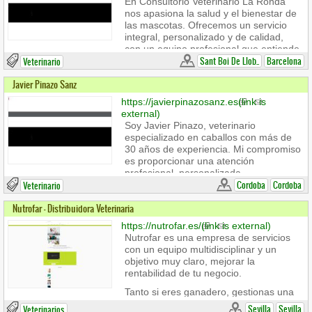
En Consultorio Veterinario La Ronda
sends e-mail)
nos apasiona la salud y el bienestar de
las mascotas. Ofrecemos un servicio
integral, personalizado y de calidad,
con un equipo profesional que entiende
la importancia de cada miembro de tu
Sant Boi De Llob..
Barcelona
Veterinario
familia.
Javier Pinazo Sanz
https://javierpinazosanz.es
(link is
external)
Soy Javier Pinazo, veterinario
especializado en caballos con más de
30 años de experiencia. Mi compromiso
es proporcionar una atención
profesional, personalizada
y de calidad a cada paciente equino.
Cordoba
Cordoba
Veterinario
Desde mi clínica móvil, me desplazo
Nutrofar - Distribuidora Veterinaria
para garantizar un servicio rápido y
eficiente en el lugar que necesites.
https://nutrofar.es/
(link is external)
Nutrofar es una empresa de servicios
con un equipo multidisciplinar y un
objetivo muy claro, mejorar la
rentabilidad de tu negocio.
Tanto si eres ganadero, gestionas una
distribución, una cooperativa, una
Sevilla
Sevilla
Veterinarios