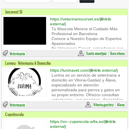
Jorcorvet Sl
https://veterinariocorvet.es/
(link is
external)
Tu Mascota Merece el Cuidado Más
Profesional en Barcelona
Conoce a Nuestro Equipo de Expertos
Apasionados
En Veterinario Corvet, entendemos que
tu mascota es parte de tu familia. Por
Sants-montjuïc
Barcelona
Veterinario
eso, ofrecemos un servicio profesional
Lurima - Veterinaria A Domicilio
integral, desde la medicina preventiva
básica hasta tratamientos
https://lurimavet.com/
(link is external)
especializados de vanguardia. Nuestro
Lurima es un servicio de veterinaria a
equipo está dedicado a garantizar el
domicilio en Vitoria-Gasteiz y Álava,
bienestar de tu compañero en cada
especializado en atención
etapa de su vida, brindando atención
personalizada para perros y gatos en
experta y cercana en C/ Foneria 1
su propio entorno. Ofrezco consultas
Local, Barcelona.
veterinarias, vacunaciones, diagnóstico,
rehabilitación y eutanasia humanitaria a
Vitoria-gasteiz
Alava
Veterinario
domicilio, adaptando cada visita a las
Cvpeñiscola
necesidades reales del animal y su
familia. Trabajo tanto en Vitoria-Gasteiz
https://xn--cvpeiscola-w9a.es/
(link is
como en todo Álava, con un servicio
external)