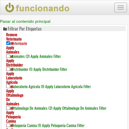
Togg
navi
Pasar al contenido principal
Filtrar Por Etiquetas
Remove
Veterinario
Filter
Veterinario
Apply
Animales
Filter
Animales (2)
Apply Animales Filter
Apply
Distribuidor
Filter
Distribuidor (1)
Apply Distribuidor Filter
Apply
Laboratorio
Agrícola
Filter
Laboratorio Agrícola (1)
Apply Laboratorio Agrícola Filter
Apply
Oftalmologo
De
Animales
Filter
Oftalmologo De Animales (2)
Apply Oftalmologo De Animales Filter
Apply
Peluquería
Canina
Filter
Peluquería Canina (1)
Apply Peluquería Canina Filter